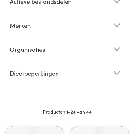
Actieve bestandsdelen
filter
Merken
filter
Organisaties
filter
Dieetbeperkingen
filter
Producten
1
-
24
van
44