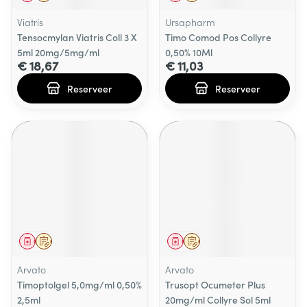
Viatris
Ursapharm
Tensocmylan Viatris Coll 3 X
Timo Comod Pos Collyre
5ml 20mg/5mg/ml
0,50% 10Ml
€ 18,67
€ 11,03
Reserveer
Reserveer
Geneesmiddel
Op voorschrift
Geneesmiddel
Op voorschrift
Arvato
Arvato
Timoptolgel 5,0mg/ml 0,50%
Trusopt Ocumeter Plus
2,5ml
20mg/ml Collyre Sol 5ml