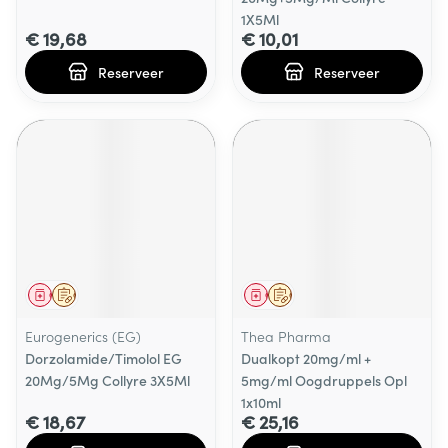
1X5Ml
€ 19,68
€ 10,01
Reserveer
Reserveer
Geneesmiddel
Op voorschrift
Geneesmiddel
Op voorschrift
Eurogenerics (EG)
Thea Pharma
Dorzolamide/Timolol EG
Dualkopt 20mg/ml +
20Mg/5Mg Collyre 3X5Ml
5mg/ml Oogdruppels Opl
1x10ml
€ 18,67
€ 25,16