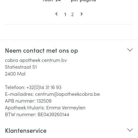
Pagina's
U lees momenteel pagina
Pagina
1
2
Neem contact met ons op
cobra apotheek centrum bv
Statiestraat 51
2400
Mol
Telefoon:
+32(0)14 31 16 93
E-mailadres:
centrum@
apotheekcobra.be
APB nummer:
132509
Apotheek titularis:
Emma Vermeylen
BTW nummer:
BE0439260144
Klantenservice