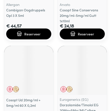
Allergan
Arvato
Combigan Oogdruppels
Cosopt Sine Conservans
Opl 3 X 5ml
20mg/ml-5mg/ml Gutt
1x10ml
€ 44,57
€ 24,18
Reserveer
Reserveer
Geneesmiddel
Op voorschrift
Geneesmiddel
Op voorschrift
Eurogenerics (EG)
Cosopt Ud 20mg/ml +
Dorzolamide/Timolol EG
5mg/ml 60 X 0,2ml
20Mg+5Mg/Ml Collyre