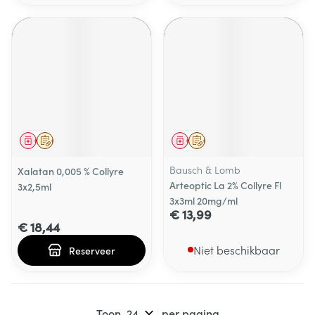
Geneesmiddel
Op voorschrift
Geneesmiddel
Op voorschrift
Bausch & Lomb
Xalatan 0,005 % Collyre
Arteoptic La 2% Collyre Fl
3x2,5ml
3x3ml 20mg/ml
€ 13,99
€ 18,44
Niet beschikbaar
Reserveer
Toon
per pagina