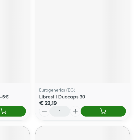
Eurogenerics (EG)
 -5€
Librestil Duocaps 30
€ 22,19
Aantal