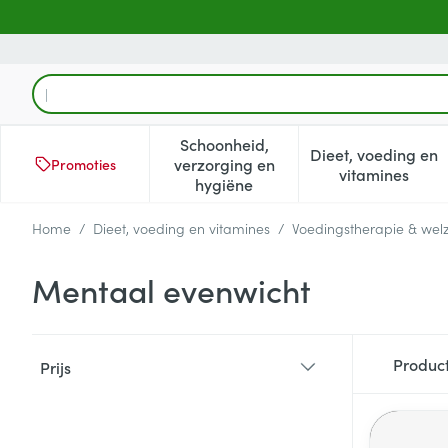
Ga naar de inhoud
Product, merk, categorie...
Schoonheid,
Dieet, voeding en
verzorging en
Promoties
Toon submenu voor Schoonheid
Toon subm
vitamines
hygiëne
Home
/
Dieet, voeding en vitamines
/
Voedingstherapie & welz
Mentaal evenwicht
Doorgaan naar productlijst
Produc
Prijs
filter