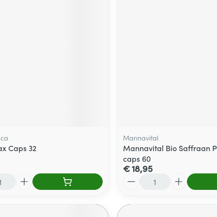
ica
Mannavital
ax Caps 32
Mannavital Bio Saffraan P
caps 60
€ 18,95
Aantal