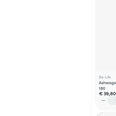
Be-Life
Ashwagan
180
€ 39,80
Aantal