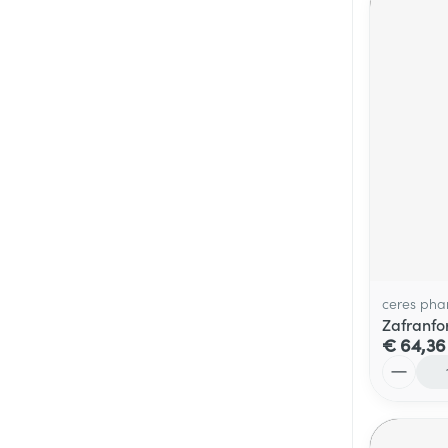
ceres pha
Zafranfo
€ 64,36
Aantal