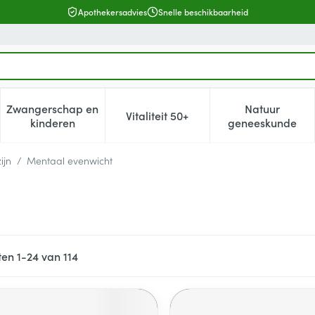
Apothekersadvies
Snelle beschikbaarheid
Zwangerschap en
Natuur
Vitaliteit 50+
, verzorging en hygiëne categorie
enu voor Dieet, voeding en vitamines categorie
Toon submenu voor Zwangerschap en kinderen cat
Toon submenu voor Vitaliteit 5
Toon subm
kinderen
geneeskunde
ijn
/
Mentaal evenwicht
ten
1
-
24
van
114