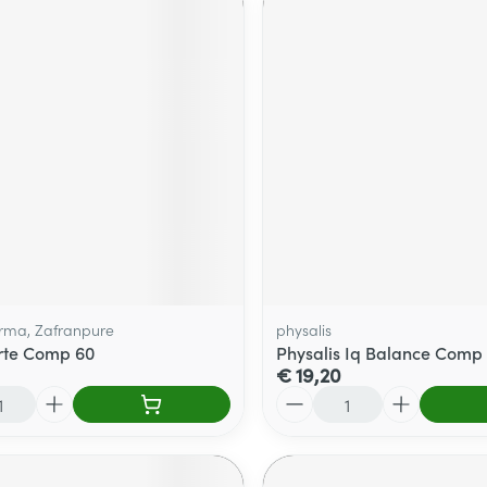
rma, Zafranpure
physalis
rte Comp 60
Physalis Iq Balance Comp
€ 19,20
Aantal