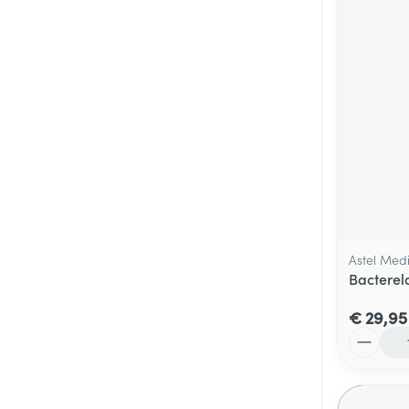
Astel Med
Bacterel
€ 29,95
Aantal