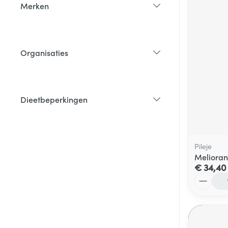
Merken
filter
Organisaties
filter
Dieetbeperkingen
filter
Pileje
Melioran
€ 34,40
Aantal