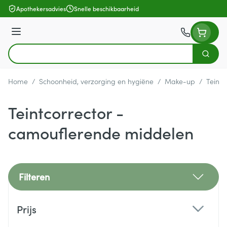
Ga naar de inhoud
Apothekersadvies
Snelle beschikbaarheid
Menu
Zoek
Product, merk, categorie...
Home
/
Schoonheid, verzorging en hygiëne
/
Make-up
/
Teintc
Teintcorrector -
camouflerende middelen
Filteren
Doorgaan naar productlijst
Prijs
filter