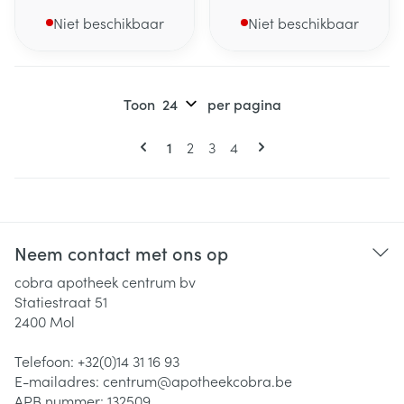
Niet beschikbaar
Niet beschikbaar
Toon
per pagina
Pagina's
U lees momenteel pagina
Pagina
Pagina
Pagina
1
2
3
4
Neem contact met ons op
cobra apotheek centrum bv
Statiestraat 51
2400
Mol
Telefoon:
+32(0)14 31 16 93
E-mailadres:
centrum@
apotheekcobra.be
APB nummer:
132509