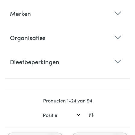
Merken
filter
Organisaties
filter
Dieetbeperkingen
filter
Producten
1
-
24
van
94
Sorteer op: