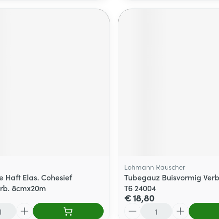
Lohmann Rauscher
e Haft Elas. Cohesief
Tubegauz Buisvormig Ver
erb. 8cmx20m
T6 24004
€ 18,80
Aantal