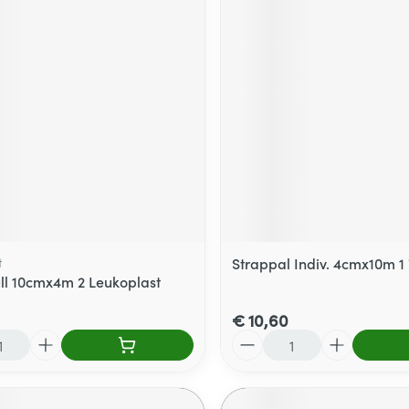
t
Strappal Indiv. 4cmx10m 1
ll 10cmx4m 2 Leukoplast
€ 10,60
Aantal