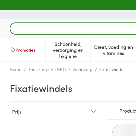
Ga naar de inhoud
Product, merk, categorie...
Schoonheid,
Dieet, voeding en
verzorging en
Promoties
Toon submenu voor Schoonheid
Toon subm
vitamines
hygiëne
Home
/
Thuiszorg en EHBO
/
Wondzorg
/
Fixatiewindels
Fixatiewindels
Doorgaan naar productlijst
Produc
Prijs
filter