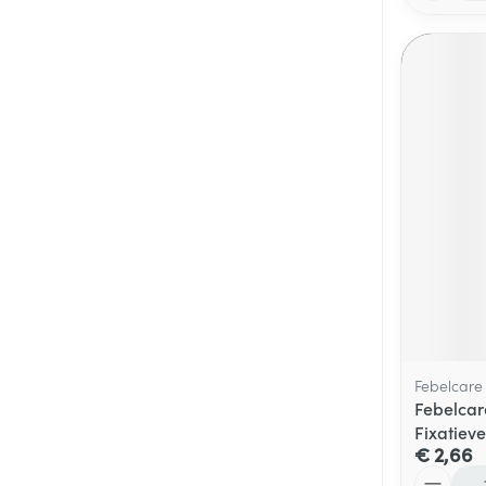
Febelcare
Febelcar
Fixatiev
€ 2,66
Aantal