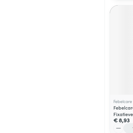
Febelcare
Febelcar
Fixatiev
€ 8,93
Aantal