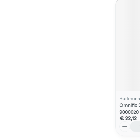
Hartmann
Omnifix 
9000020
€ 22,12
Aantal