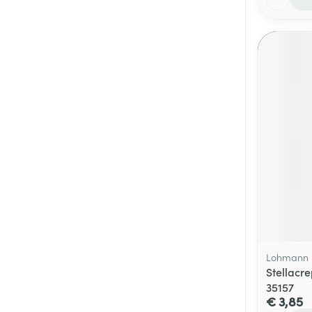
Lohmann 
Stellacr
35157
€ 3,85