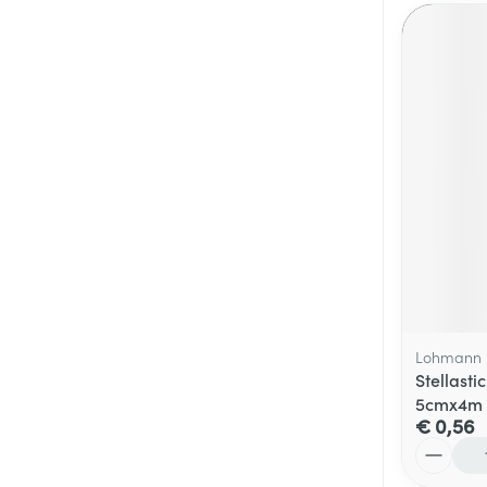
Lohmann 
Stellasti
5cmx4m 
€ 0,56
Aantal