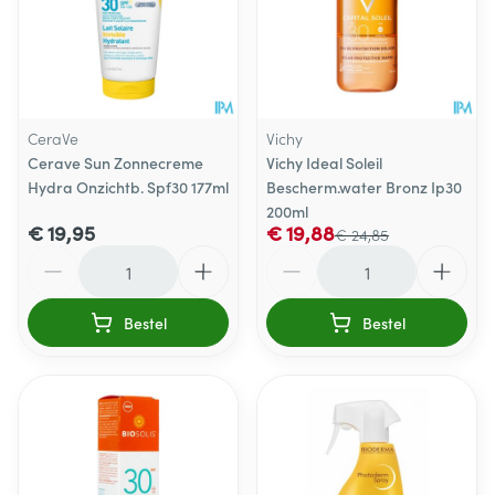
CeraVe
Vichy
Cerave Sun Zonnecreme
Vichy Ideal Soleil
Hydra Onzichtb. Spf30 177ml
Bescherm.water Bronz Ip30
200ml
€ 19,95
€ 19,88
€ 24,85
Aantal
Aantal
Bestel
Bestel