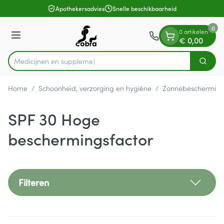
Dia 1 van 1
Ga naar de inhoud
Apothekersadvies
Snelle beschikbaarheid
0
0 artikelen
Menu
€ 0,00
Med
Zoek
Product, merk, categorie...
Home
/
Schoonheid, verzorging en hygiëne
/
Zonnebeschermin
SPF 30 Hoge
beschermingsfactor
Filteren