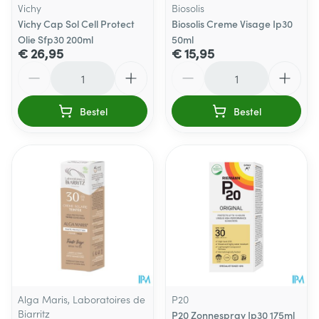
Vichy
Biosolis
Vichy Cap Sol Cell Protect
Biosolis Creme Visage Ip30
Olie Sfp30 200ml
50ml
€ 26,95
€ 15,95
Aantal
Aantal
Bestel
Bestel
Alga Maris, Laboratoires de
P20
Biarritz
P20 Zonnespray Ip30 175ml