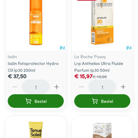
Isdin
La Roche Posay
Isdin Fotoprotector Hydro
Lrp Anthelios Ultra Fluide
Oil Ip30 200ml
Parfum Ip30 50ml
€ 37,50
€ 15,97
€ 19,96
Aantal
Aantal
Bestel
Bestel