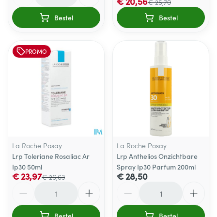
€ 20,56
€ 25,70
Bestel
Bestel
PROMO
La Roche Posay
La Roche Posay
Lrp Toleriane Rosaliac Ar
Lrp Anthelios Onzichtbare
Ip30 50ml
Spray Ip30 Parfum 200ml
€ 23,97
€ 28,50
€ 26,63
Aantal
Aantal
Bestel
Bestel