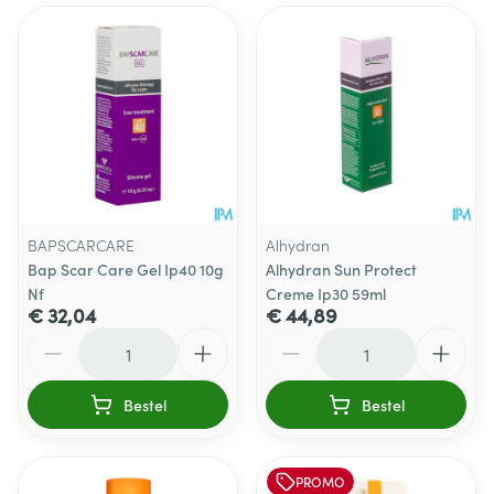
BAPSCARCARE
Alhydran
Bap Scar Care Gel Ip40 10g
Alhydran Sun Protect
Nf
Creme Ip30 59ml
€ 32,04
€ 44,89
Aantal
Aantal
Bestel
Bestel
PROMO