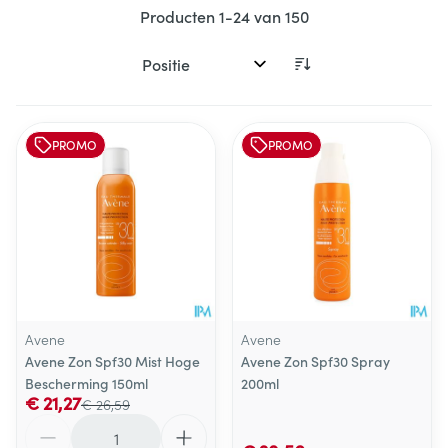
Producten
1
-
24
van
150
Sorteer op:
PROMO
PROMO
Avene
Avene
Avene Zon Spf30 Mist Hoge
Avene Zon Spf30 Spray
Bescherming 150ml
200ml
€ 21,27
€ 26,59
Aantal