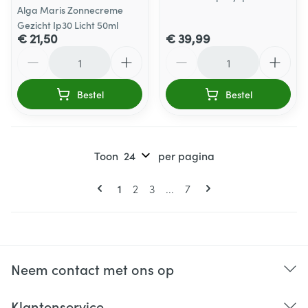
Alga Maris Zonnecreme
Gezicht Ip30 Licht 50ml
€ 21,50
€ 39,99
Aantal
Aantal
Bestel
Bestel
Toon
per pagina
Pagina's
U lees momenteel pagina
Pagina
Pagina
Pagina
1
2
3
...
7
Neem contact met ons op
Klantenservice