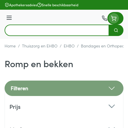
Ga naar de inhoud
Apothekersadvies
Snelle beschikbaarheid
Menu
Zoek
Product, merk, categorie...
Home
/
Thuiszorg en EHBO
/
EHBO
/
Bandages en Orthopedie
Romp en bekken
Filteren
Doorgaan naar productlijst
Prijs
filter