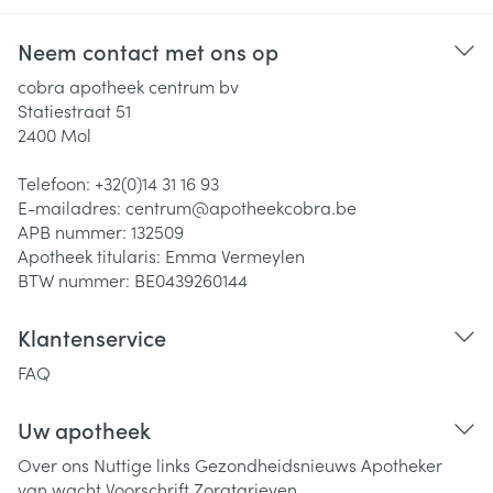
Neem contact met ons op
cobra apotheek centrum bv
Statiestraat 51
2400
Mol
Telefoon:
+32(0)14 31 16 93
E-mailadres:
centrum@
apotheekcobra.be
APB nummer:
132509
Apotheek titularis:
Emma Vermeylen
BTW nummer:
BE0439260144
Klantenservice
FAQ
Uw apotheek
Over ons
Nuttige links
Gezondheidsnieuws
Apotheker
van wacht
Voorschrift
Zorgtarieven