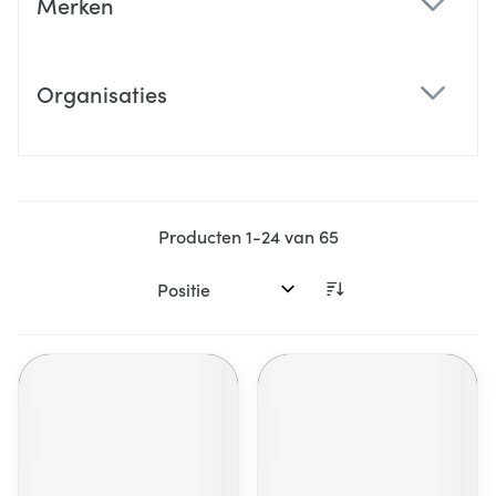
Merken
filter
Organisaties
filter
Producten
1
-
24
van
65
Sorteer op: