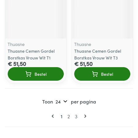
Thuasne
Thuasne
Thuasne Cemen Gordel
Thuasne Cemen Gordel
Borstkas Vrouw Wit T1
Borstkas Vrouw Wit T3
€ 51,50
€ 51,50
Bestel
Bestel
Toon
per pagina
Pagina's
U lees momenteel pagina
Pagina
Pagina
1
2
3