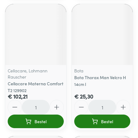
Cellacare, Lohmann
Bota
Rauscher
Bota Thorax Man Velcro H
Cellacare Materna Comfort
14cm l
T2 129902
€ 102,21
€ 25,30
Aantal
Aantal
Bestel
Bestel