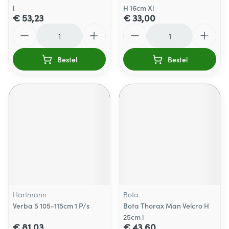
l
H 16cm Xl
€ 53,23
€ 33,00
Aantal
Aantal
Bestel
Bestel
Hartmann
Bota
Verba 5 105-115cm 1 P/s
Bota Thorax Man Velcro H
25cm l
€ 81,03
€ 43,60