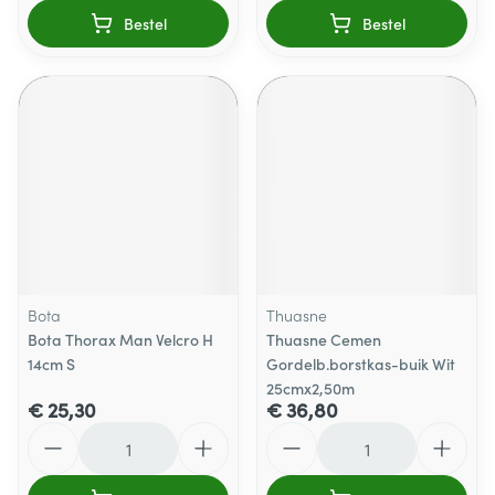
Bestel
Bestel
Bota
Thuasne
Bota Thorax Man Velcro H
Thuasne Cemen
14cm S
Gordelb.borstkas-buik Wit
25cmx2,50m
€ 25,30
€ 36,80
Aantal
Aantal