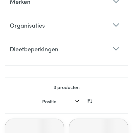
Merken
filter
Organisaties
filter
Dieetbeperkingen
filter
3
producten
Sorteer op: