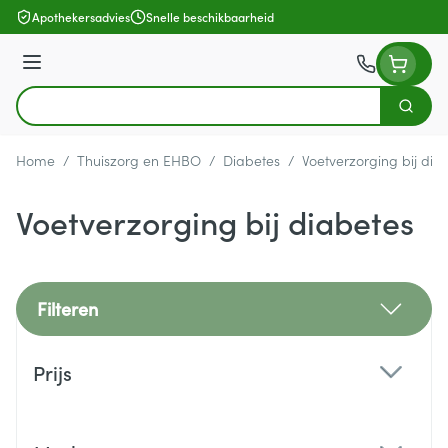
Ga naar de inhoud
Apothekersadvies
Snelle beschikbaarheid
Menu
Zoek
Product, merk, categorie...
Home
/
Thuiszorg en EHBO
/
Diabetes
/
Voetverzorging bij dia
Voetverzorging bij diabetes
Filteren
Doorgaan naar productlijst
Prijs
filter