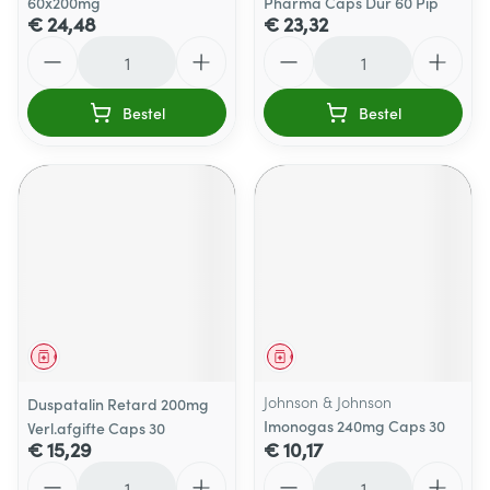
60x200mg
Pharma Caps Dur 60 Pip
€ 24,48
€ 23,32
Aantal
Aantal
Bestel
Bestel
Geneesmiddel
Geneesmiddel
Johnson & Johnson
Duspatalin Retard 200mg
Imonogas 240mg Caps 30
Verl.afgifte Caps 30
€ 15,29
€ 10,17
Aantal
Aantal