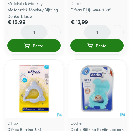
Matchstick Monkey
Difrax
Matchstick Monkey Bijtring
Difrax Bijtjuweel 1 395
Donkerblauw
€ 16,99
€ 12,99
Aantal
Aantal
Bestel
Bestel
Difrax
Dodie
Difrax Bijtring 3in1
Dodie Bijtring Konijn Lagoon