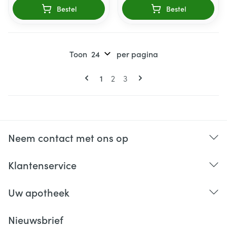
Bestel
Bestel
Toon
per pagina
Pagina's
U lees momenteel pagina
Pagina
Pagina
1
2
3
Neem contact met ons op
Klantenservice
Uw apotheek
Nieuwsbrief