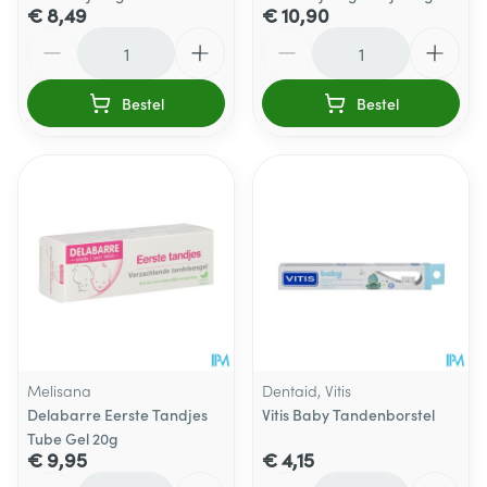
€ 8,49
€ 10,90
Aantal
Aantal
Bestel
Bestel
Melisana
Dentaid, Vitis
Delabarre Eerste Tandjes
Vitis Baby Tandenborstel
Tube Gel 20g
€ 9,95
€ 4,15
Aantal
Aantal