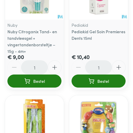
Nuby
Pediakid
Nuby Citroganix Tand- en
Pediakid Gel Soin Premieres
tandvleesgel +
Dents 15ml
vingertandenborsteltje –
15g - 4m+
€ 9,00
€ 10,40
Aantal
Aantal
Bestel
Bestel