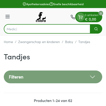
Dia 1 van 1
Ga naar de inhoud
Apothekersadvies
Snelle beschikbaarheid
0
0 artikelen
Menu
€ 0,00
V
Zoek
Product, merk, categorie...
Home
/
Zwangerschap en kinderen
/
Baby
/
Tandjes
Tandjes
Filteren
Producten
1
-
24
van
62