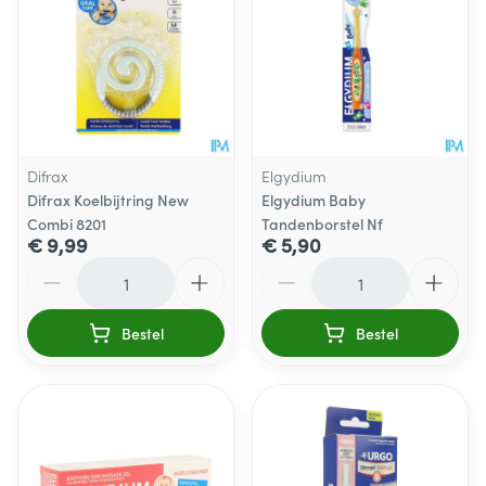
Difrax
Elgydium
Difrax Koelbijtring New
Elgydium Baby
Combi 8201
Tandenborstel Nf
€ 9,99
€ 5,90
Aantal
Aantal
Bestel
Bestel