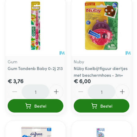
Gum
Nuby
Gum Tandenb Baby 0-2j 213
Nûby Koelbijtfiguur diertjes
met beschermhoes - 3m+
€ 3,76
€ 6,00
Aantal
Aantal
Bestel
Bestel