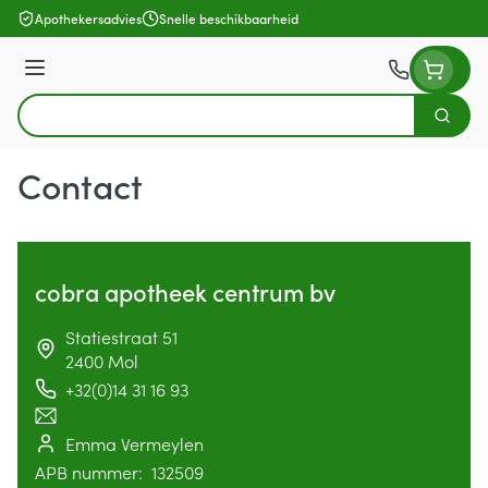
Ga naar de inhoud
Apothekersadvies
Snelle beschikbaarheid
Menu
Zoek
Product, merk, categorie...
Contact
cobra apotheek centrum bv
address
Statiestraat 51
2400
Mol
+32(0)14 31 16 93
Telefoon
E-mailadres
Emma Vermeylen
Apotheek titularis
APB nummer:
132509
APB nummer