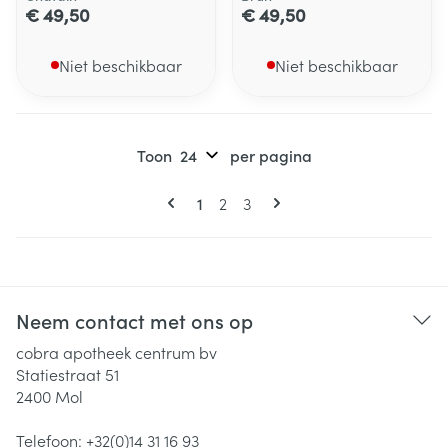
€ 49,50
€ 49,50
Niet beschikbaar
Niet beschikbaar
Toon
per pagina
Pagina's
U lees momenteel pagina
Pagina
Pagina
1
2
3
Neem contact met ons op
cobra apotheek centrum bv
Statiestraat 51
2400
Mol
Telefoon:
+32(0)14 31 16 93