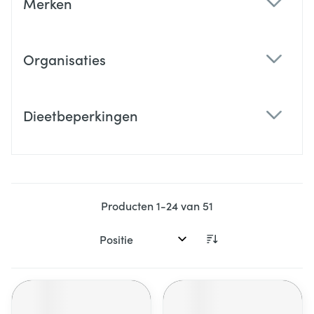
Merken
filter
Organisaties
filter
Dieetbeperkingen
filter
Producten
1
-
24
van
51
Sorteer op: