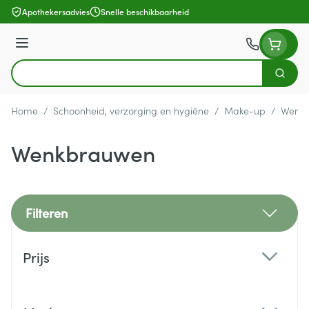
Ga naar de inhoud
Apothekersadvies
Snelle beschikbaarheid
Menu
Zoek
Product, merk, categorie...
Home
/
Schoonheid, verzorging en hygiëne
/
Make-up
/
Wenk
Wenkbrauwen
Filteren
Doorgaan naar productlijst
Prijs
filter