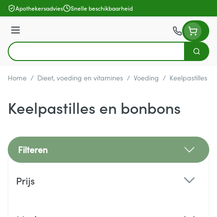
Ga naar de inhoud
Apothekersadvies
Snelle beschikbaarheid
Menu
Zoek
Product, merk, categorie...
Home
/
Dieet, voeding en vitamines
/
Voeding
/
Keelpastilles 
Keelpastilles en bonbons
Filteren
Doorgaan naar productlijst
Prijs
filter