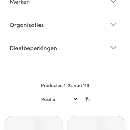
Merken
filter
Organisaties
filter
Dieetbeperkingen
filter
Producten
1
-
24
van
118
Sorteer op: