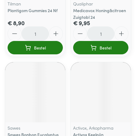
Tilman
Qualiphar
Plantigom Gummies 24 Nf
Medicavox Honing&citroen
Zuigtabl 24
€ 8,90
€ 9,95
Aantal
Aantal
Bestel
Bestel
Sawes
Activox, Arkopharma
Sawes Bonbon Eucalyptus
Activox Keelpijn