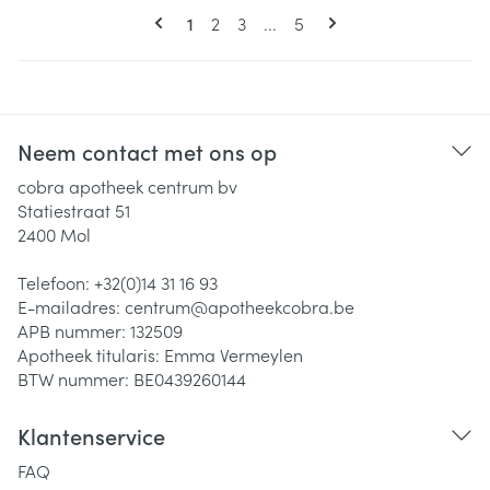
Pagina's
U lees momenteel pagina
Pagina
Pagina
Pagina
1
2
3
...
5
Neem contact met ons op
cobra apotheek centrum bv
Statiestraat 51
2400
Mol
Telefoon:
+32(0)14 31 16 93
E-mailadres:
centrum@
apotheekcobra.be
APB nummer:
132509
Apotheek titularis:
Emma Vermeylen
BTW nummer:
BE0439260144
Klantenservice
FAQ