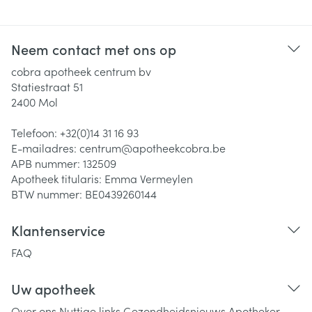
Neem contact met ons op
cobra apotheek centrum bv
Statiestraat 51
2400
Mol
Telefoon:
+32(0)14 31 16 93
E-mailadres:
centrum@
apotheekcobra.be
APB nummer:
132509
Apotheek titularis:
Emma Vermeylen
BTW nummer:
BE0439260144
Klantenservice
FAQ
Uw apotheek
Over ons
Nuttige links
Gezondheidsnieuws
Apotheker