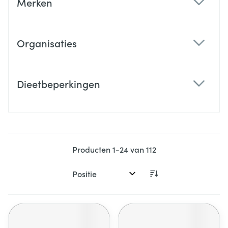
Merken
filter
Organisaties
filter
Dieetbeperkingen
filter
Producten
1
-
24
van
112
Sorteer op: