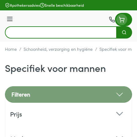
Ga naar de inhoud
Apothekersadvies
Snelle beschikbaarheid
Menu
Zoek
Product, merk, categorie...
Home
/
Schoonheid, verzorging en hygiëne
/
Specifiek voor ma
Specifiek voor mannen
Filteren
Doorgaan naar productlijst
Prijs
filter