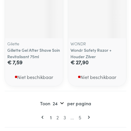
Gilette
WONDR
Gillette Gel After Shave Soin
Wondr Safety Razor +
Revitalisant 75ml
Houder Zilver
€ 7,59
€ 27,90
Niet beschikbaar
Niet beschikbaar
Toon
per pagina
Pagina's
U lees momenteel pagina
Pagina
Pagina
Pagina
1
2
3
...
5