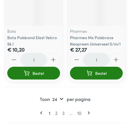
Bota
Pharmex
Bota Polsband Elast Velcro
Pharmex Mx Polsbrace
Sk l
Neopreen Universeel S/m/l
€ 10,20
€ 27,27
Aantal
Aantal
Bestel
Bestel
Toon
per pagina
Pagina's
U lees momenteel pagina
Pagina
Pagina
Pagina
1
2
3
...
10