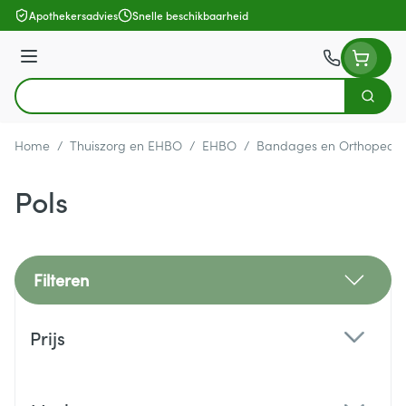
Ga naar de inhoud
Apothekersadvies
Snelle beschikbaarheid
Menu
Zoek
Product, merk, categorie...
Home
/
Thuiszorg en EHBO
/
EHBO
/
Bandages en Orthopedie
Pols
Filteren
Doorgaan naar productlijst
Prijs
filter