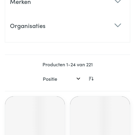
Merken
filter
Organisaties
filter
Producten
1
-
24
van
221
Sorteer op: