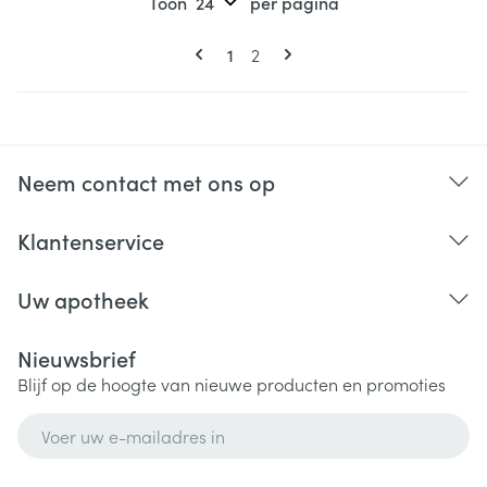
Toon
per pagina
Pagina's
U lees momenteel pagina
Pagina
1
2
Neem contact met ons op
Klantenservice
Uw apotheek
Nieuwsbrief
Blijf op de hoogte van nieuwe producten en promoties
E-mail adres