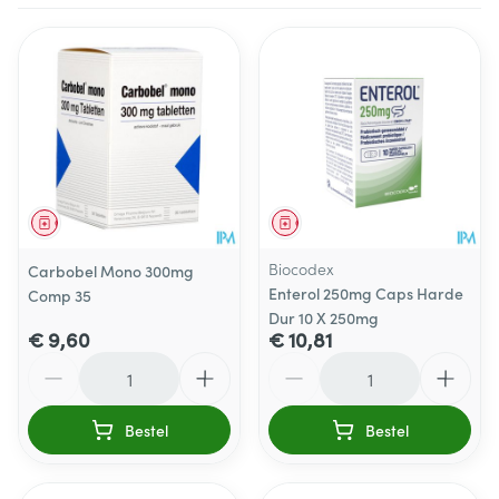
Geneesmiddel
Geneesmiddel
Biocodex
Carbobel Mono 300mg
Enterol 250mg Caps Harde
Comp 35
Dur 10 X 250mg
€ 9,60
€ 10,81
Aantal
Aantal
Bestel
Bestel