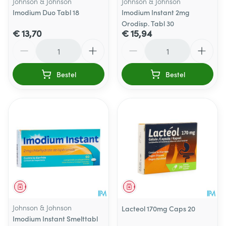
Johnson & Johnson
Johnson & Johnson
Imodium Duo Tabl 18
Imodium Instant 2mg
Orodisp. Tabl 30
€ 13,70
€ 15,94
Aantal
Aantal
Bestel
Bestel
Geneesmiddel
Geneesmiddel
Johnson & Johnson
Lacteol 170mg Caps 20
Imodium Instant Smelttabl