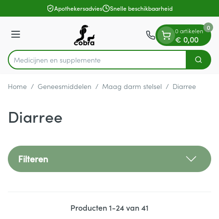
Dia 1 van 1
Ga naar de inhoud
Apothekersadvies
Snelle beschikbaarheid
0
0 artikelen
Menu
€ 0,00
Medi
Zoek
Product, merk, categorie...
Home
/
Geneesmiddelen
/
Maag darm stelsel
/
Diarree
Diarree
Filteren
Producten
1
-
24
van
41