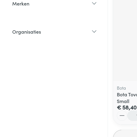
Merken
filter
Organisaties
filter
Bota
Bota Tova
Small
€ 58,40
Aantal