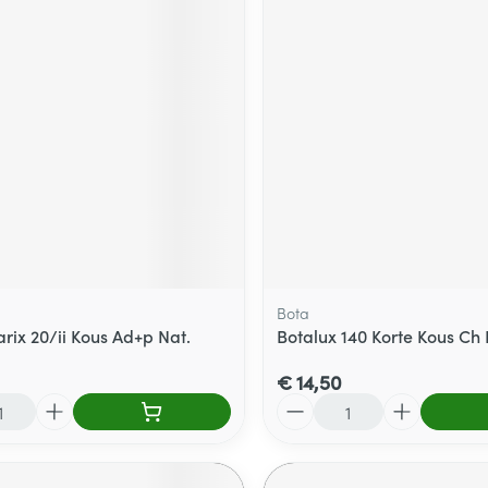
Bota
rix 20/ii Kous Ad+p Nat.
Botalux 140 Korte Kous Ch
€ 14,50
Aantal