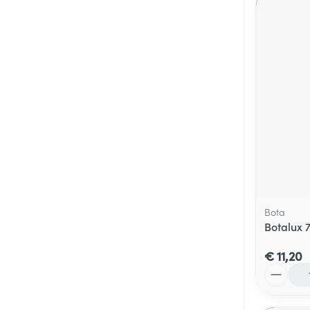
Bota
Botalux 
€ 11,20
Aantal