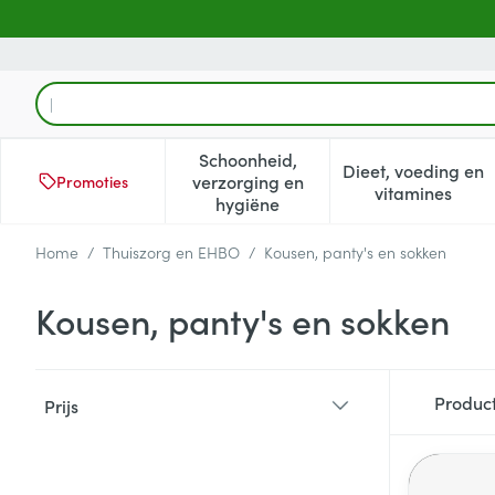
Ga naar de inhoud
Product, merk, categorie...
Schoonheid,
Dieet, voeding en
verzorging en
Promoties
Toon submenu voor Schoonheid
Toon subm
vitamines
hygiëne
Home
/
Thuiszorg en EHBO
/
Kousen, panty's en sokken
Kousen, panty's en sokken
Doorgaan naar productlijst
Produc
Prijs
filter