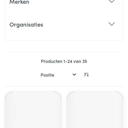
Merken
filter
Organisaties
filter
Producten
1
-
24
van
35
Sorteer op: