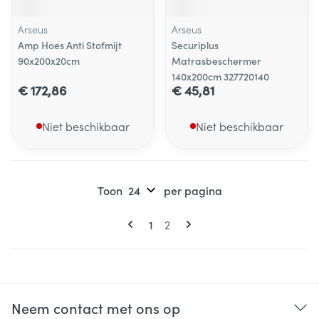
Arseus
Arseus
Amp Hoes Anti Stofmijt
Securiplus
90x200x20cm
Matrasbeschermer
140x200cm 327720140
€ 172,86
€ 45,81
Niet beschikbaar
Niet beschikbaar
Toon
per pagina
Pagina's
U lees momenteel pagina
Pagina
1
2
Neem contact met ons op