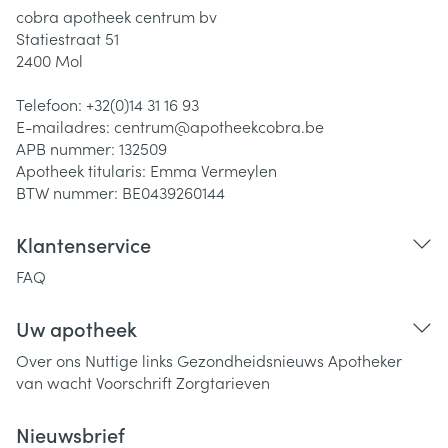
cobra apotheek centrum bv
Statiestraat 51
2400
Mol
Telefoon:
+32(0)14 31 16 93
E-mailadres:
centrum@
apotheekcobra.be
APB nummer:
132509
Apotheek titularis:
Emma Vermeylen
BTW nummer:
BE0439260144
Klantenservice
FAQ
Uw apotheek
Over ons
Nuttige links
Gezondheidsnieuws
Apotheker
van wacht
Voorschrift
Zorgtarieven
Nieuwsbrief