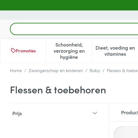
Ga naar de inhoud
Product, merk, categorie...
Schoonheid,
Dieet, voeding en
verzorging en
Promoties
Toon submenu voor Schoonheid
Toon subm
vitamines
hygiëne
Home
/
Zwangerschap en kinderen
/
Baby
/
Flessen & toeb
Flessen & toebehoren
Doorgaan naar productlijst
Produc
Prijs
filter