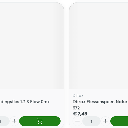
Difrax
dingsfles 1.2.3 Flow 0m+
Difrax Flessenspeen Natu
672
€ 7,49
Aantal