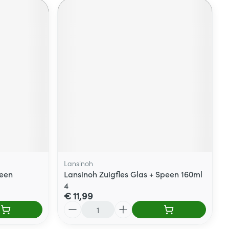
Lansinoh
een
Lansinoh Zuigfles Glas + Speen 160ml
4
€ 11,99
Aantal