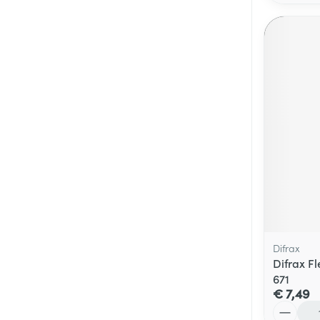
Difrax
Difrax F
671
€ 7,49
Aantal