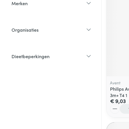
Merken
filter
Organisaties
filter
Dieetbeperkingen
filter
Avent
Philips 
3m+ T4 1
€ 9,03
Aantal