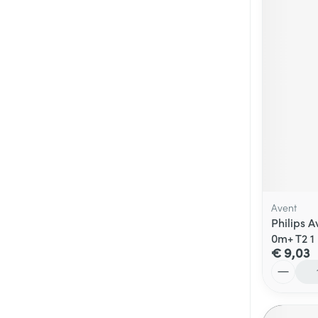
Avent
Philips 
0m+ T2 1
€ 9,03
Aantal