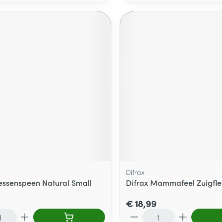
Difrax
lessenspeen Natural Small
Difrax Mammafeel Zuigfle
€ 18,99
Aantal