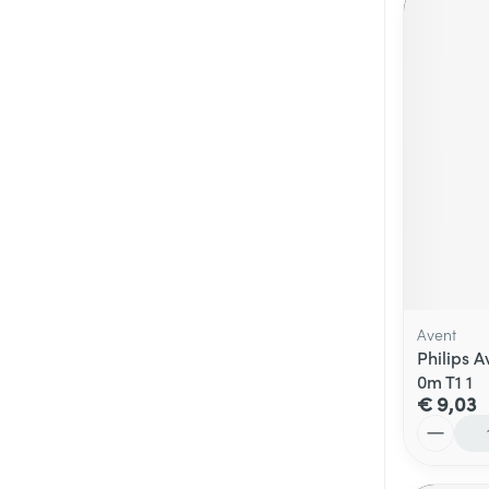
Avent
Philips 
0m T1 1
€ 9,03
Aantal