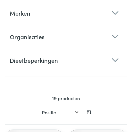
Merken
filter
Organisaties
filter
Dieetbeperkingen
filter
19
producten
Sorteer op: