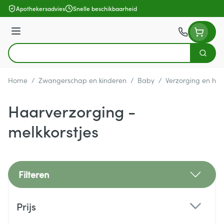
Ga naar de inhoud
Apothekersadvies
Snelle beschikbaarheid
Menu
Zoek
Product, merk, categorie...
Home
/
Zwangerschap en kinderen
/
Baby
/
Verzorging en hyg
Haarverzorging -
melkkorstjes
Filteren
Doorgaan naar productlijst
Prijs
filter