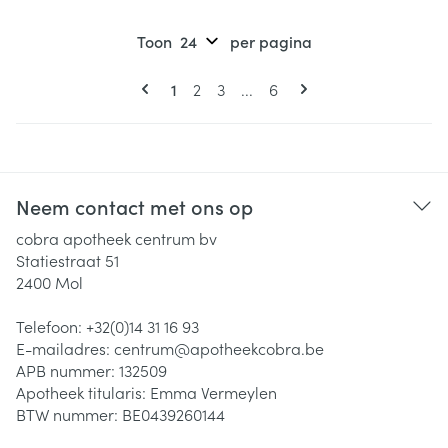
Toon
per pagina
Pagina's
U lees momenteel pagina
Pagina
Pagina
Pagina
1
2
3
...
6
Neem contact met ons op
cobra apotheek centrum bv
Statiestraat 51
2400
Mol
Telefoon:
+32(0)14 31 16 93
E-mailadres:
centrum@
apotheekcobra.be
APB nummer:
132509
Apotheek titularis:
Emma Vermeylen
BTW nummer:
BE0439260144