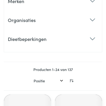
Merken
filter
Organisaties
filter
Dieetbeperkingen
filter
Producten
1
-
24
van
137
Sorteer op: