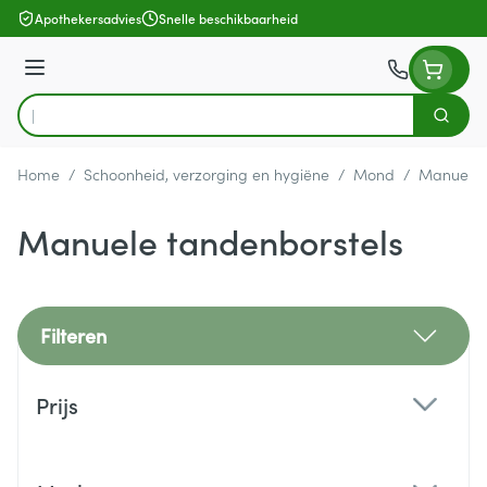
Ga naar de inhoud
Apothekersadvies
Snelle beschikbaarheid
Menu
Zoek
Product, merk, categorie...
Home
/
Schoonheid, verzorging en hygiëne
/
Mond
/
Manuele 
Manuele tandenborstels
Filteren
Doorgaan naar productlijst
Prijs
filter