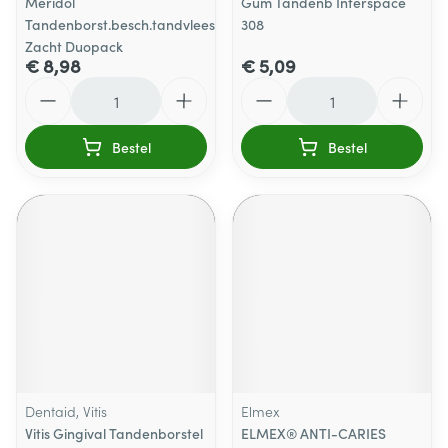
Meridol
Gum Tandenb Interspace
Tandenborst.besch.tandvlees
308
Zacht Duopack
€ 8,98
€ 5,09
Aantal
Aantal
Bestel
Bestel
Dentaid, Vitis
Elmex
Vitis Gingival Tandenborstel
ELMEX® ANTI-CARIES