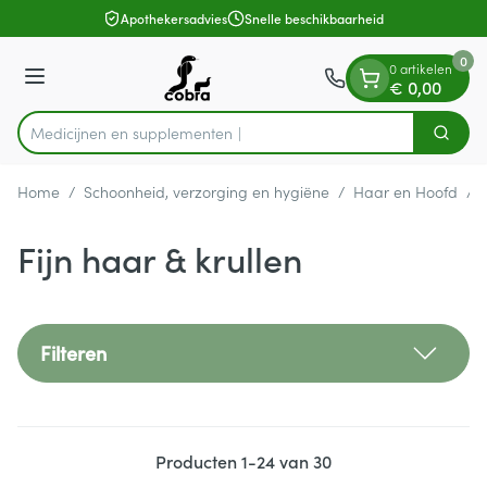
Dia 1 van 1
Ga naar de inhoud
Apothekersadvies
Snelle beschikbaarheid
0
0 artikelen
Menu
€ 0,00
Medicijne
Zoek
Product, merk, categorie...
Home
/
Schoonheid, verzorging en hygiëne
/
Haar en Hoofd
/
Fijn haar & krullen
Filteren
Producten
1
-
24
van
30