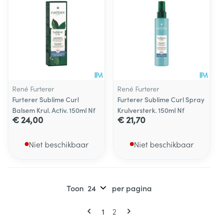
René Furterer
René Furterer
Furterer Sublime Curl
Furterer Sublime Curl Spray
Balsem Krul. Activ. 150ml Nf
Krulversterk. 150ml Nf
€ 24,00
€ 21,70
Niet beschikbaar
Niet beschikbaar
Toon
per pagina
Pagina's
U lees momenteel pagina
Pagina
1
2