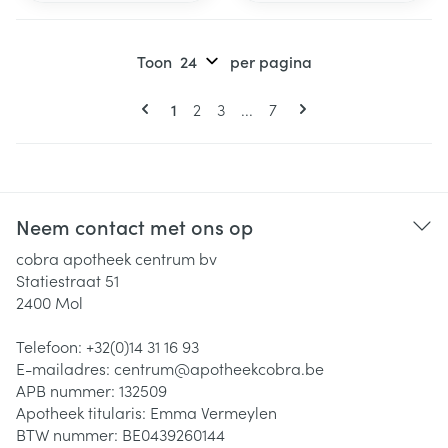
Toon
per pagina
Pagina's
U lees momenteel pagina
Pagina
Pagina
Pagina
1
2
3
...
7
Neem contact met ons op
cobra apotheek centrum bv
Statiestraat 51
2400
Mol
Telefoon:
+32(0)14 31 16 93
E-mailadres:
centrum@
apotheekcobra.be
APB nummer:
132509
Apotheek titularis:
Emma Vermeylen
BTW nummer:
BE0439260144