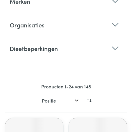
Merken
filter
Organisaties
filter
Dieetbeperkingen
filter
Producten
1
-
24
van
148
Sorteer op: