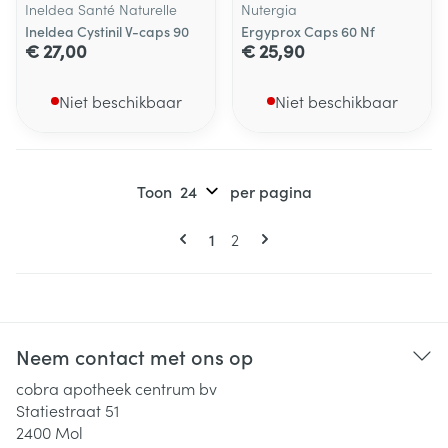
Ineldea Santé Naturelle
Nutergia
Ineldea Cystinil V-caps 90
Ergyprox Caps 60 Nf
€ 27,00
€ 25,90
Niet beschikbaar
Niet beschikbaar
Toon
per pagina
Pagina's
U lees momenteel pagina
Pagina
1
2
Neem contact met ons op
cobra apotheek centrum bv
Statiestraat 51
2400
Mol