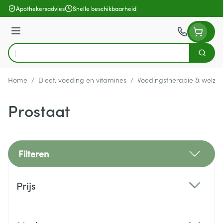
Ga naar de inhoud
Apothekersadvies
Snelle beschikbaarheid
Menu
Zoek
Product, merk, categorie...
Home
/
Dieet, voeding en vitamines
/
Voedingstherapie & welzijn
Prostaat
Filteren
Doorgaan naar productlijst
Prijs
filter