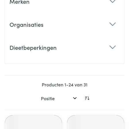
Merken
filter
Organisaties
filter
Dieetbeperkingen
filter
Producten
1
-
24
van
31
Sorteer op: