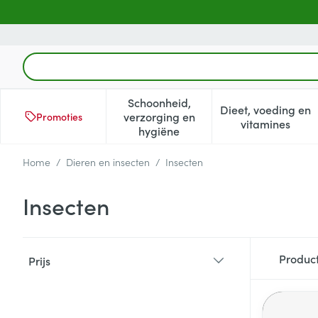
Ga naar de inhoud
Product, merk, categorie...
Schoonheid,
Dieet, voeding en
verzorging en
Promoties
Toon submenu voor Schoonheid
Toon subm
vitamines
hygiëne
Home
/
Dieren en insecten
/
Insecten
Insecten
Doorgaan naar productlijst
Produc
Prijs
filter