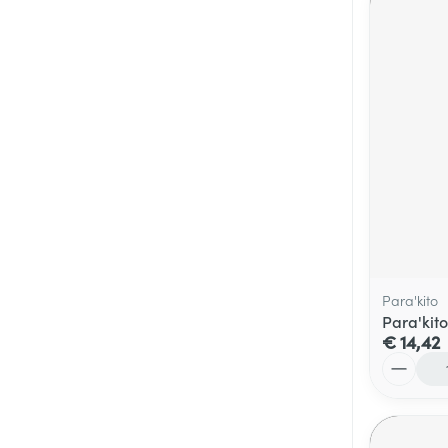
Para'kito
Para'kit
€ 14,42
Aantal