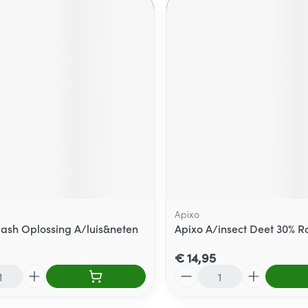
Apixo
Flash Oplossing A/luis&neten
Apixo A/insect Deet 30% Ro
€ 14,95
Aantal