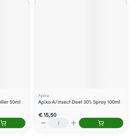
Apixo
ller 50ml
Apixo A/insect Deet 30% Spray 100ml
€ 15,50
Aantal