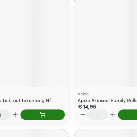
Apixo
s Tick-out Tekentang Nf
Apixo A/insect Family Roll
€ 14,95
Aantal