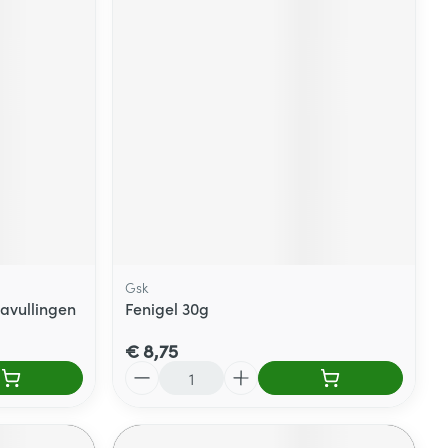
Gsk
avullingen
Fenigel 30g
€ 8,75
Aantal