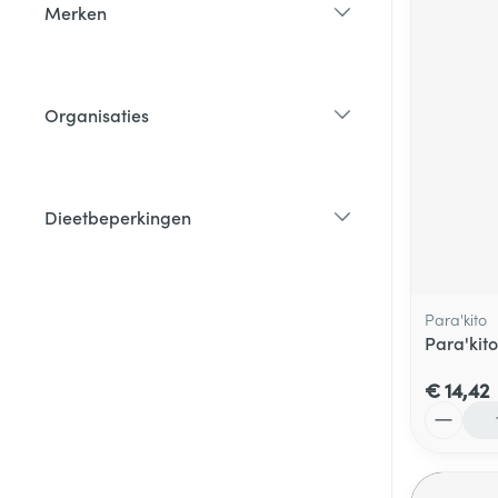
Merken
filter
Organisaties
filter
Dieetbeperkingen
filter
Para'kito
Para'kit
€ 14,42
Aantal