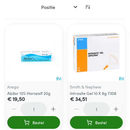
Sorteer op:
Arega
Smith & Nephew
Abilar 10% Harszalf 20g
Intrasite Gel 10 X 8g 7308
€ 19,50
€ 34,51
Aantal
Aantal
Bestel
Bestel