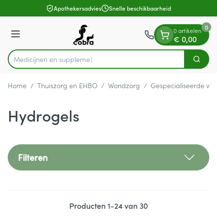
Dia 1 van 1
Ga naar de inhoud
Apothekersadvies
Snelle beschikbaarheid
0
0 artikelen
Menu
€ 0,00
M
Zoek
Product, merk, categorie...
Home
/
Thuiszorg en EHBO
/
Wondzorg
/
Gespecialiseerde wo
Hydrogels
Filteren
Producten
1
-
24
van
30