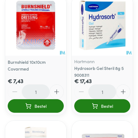
Hartmann
Burnshield 10x10cm
Hydrosorb Gel Steril 8g 5
Covarmed
9008311
€ 7,43
€ 17,43
Aantal
Aantal
Bestel
Bestel