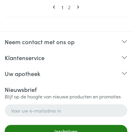
Pagina's
U lees momenteel pagina
Pagina
1
2
Neem contact met ons op
Klantenservice
Uw apotheek
Nieuwsbrief
Blijf op de hoogte van nieuwe producten en promoties
E-mail adres
Inschrijven