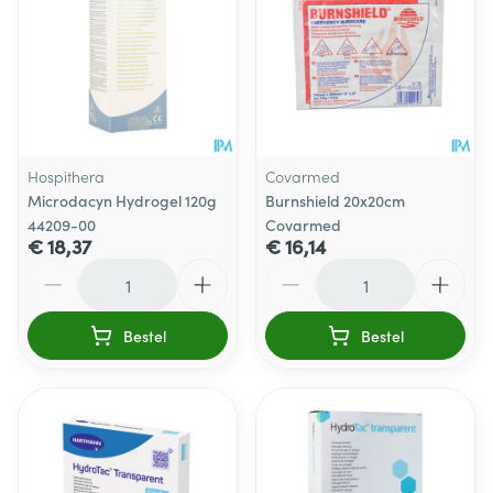
Hospithera
Covarmed
Microdacyn Hydrogel 120g
Burnshield 20x20cm
44209-00
Covarmed
€ 18,37
€ 16,14
Aantal
Aantal
Bestel
Bestel