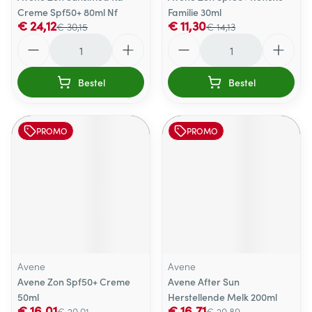
Creme Spf50+ 80ml Nf
Familie 30ml
€ 24,12
€ 11,30
€ 30,15
€ 14,13
Aantal
Aantal
Bestel
Bestel
PROMO
PROMO
Avene
Avene
Avene Zon Spf50+ Creme
Avene After Sun
50ml
Herstellende Melk 200ml
€ 16,01
€ 16,71
€ 20,01
€ 20,89