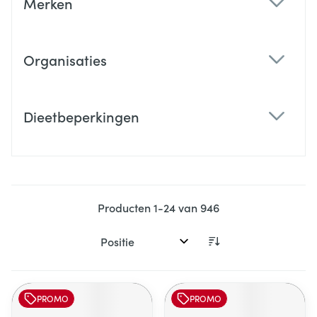
Merken
filter
Organisaties
filter
Dieetbeperkingen
filter
Producten
1
-
24
van
946
Sorteer op:
PROMO
PROMO