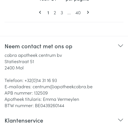
Pagina's
U lees momenteel pagina
Pagina
Pagina
Pagina
1
2
3
...
40
Neem contact met ons op
cobra apotheek centrum bv
Statiestraat 51
2400
Mol
Telefoon:
+32(0)14 31 16 93
E-mailadres:
centrum@
apotheekcobra.be
APB nummer:
132509
Apotheek titularis:
Emma Vermeylen
BTW nummer:
BE0439260144
Klantenservice