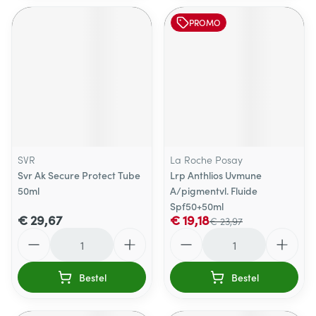
PROMO
SVR
La Roche Posay
Svr Ak Secure Protect Tube
Lrp Anthlios Uvmune
50ml
A/pigmentvl. Fluide
Spf50+50ml
€ 29,67
€ 19,18
€ 23,97
Aantal
Aantal
Bestel
Bestel