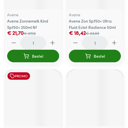
Avene
Avene
Avene Zonnemelk Kind
Avene Zon Spf50+ Ultra
Spf50+ 250ml Nf
Fluid Eclat Radiance 50ml
€ 21,70
€ 18,42
€ 27,12
€ 23,03
Aantal
Aantal
Bestel
Bestel
PROMO