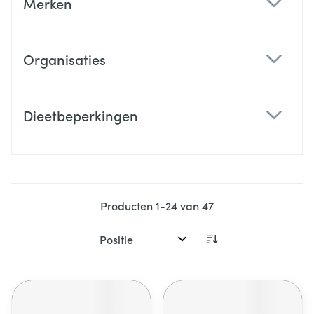
Merken
filter
Organisaties
filter
Dieetbeperkingen
filter
Producten
1
-
24
van
47
Sorteer op: