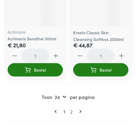
Actimaris
Kresto Classic Skin
Actimaris Sensitive 300ml
Cleansing Softbox 2000ml
€ 21,80
€ 44,87
Aantal
Aantal
Bestel
Bestel
Toon
per pagina
Pagina's
U lees momenteel pagina
Pagina
1
2