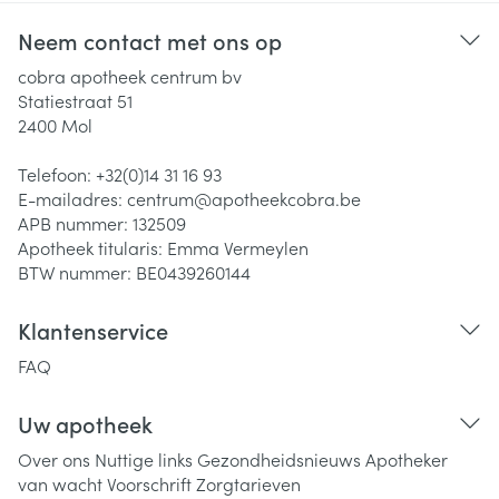
Neem contact met ons op
cobra apotheek centrum bv
Statiestraat 51
2400
Mol
Telefoon:
+32(0)14 31 16 93
E-mailadres:
centrum@
apotheekcobra.be
APB nummer:
132509
Apotheek titularis:
Emma Vermeylen
BTW nummer:
BE0439260144
Klantenservice
FAQ
Uw apotheek
Over ons
Nuttige links
Gezondheidsnieuws
Apotheker
van wacht
Voorschrift
Zorgtarieven