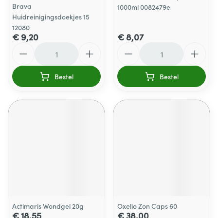
Brava
1000ml 0082479e
Huidreinigingsdoekjes 15
12080
€ 9,20
€ 8,07
Aantal
Aantal
Bestel
Bestel
Actimaris Wondgel 20g
Oxelio Zon Caps 60
€ 18,55
€ 38,00