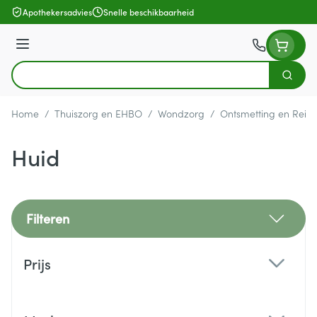
Ga naar de inhoud
Apothekersadvies
Snelle beschikbaarheid
Menu
Zoek
Product, merk, categorie...
Home
/
Thuiszorg en EHBO
/
Wondzorg
/
Ontsmetting en Reini
Huid
Filteren
Doorgaan naar productlijst
Prijs
filter