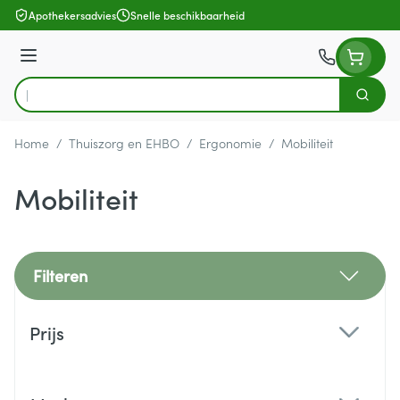
Ga naar de inhoud
Apothekersadvies
Snelle beschikbaarheid
Menu
Zoek
Product, merk, categorie...
Home
/
Thuiszorg en EHBO
/
Ergonomie
/
Mobiliteit
Mobiliteit
Filteren
Doorgaan naar productlijst
Prijs
filter