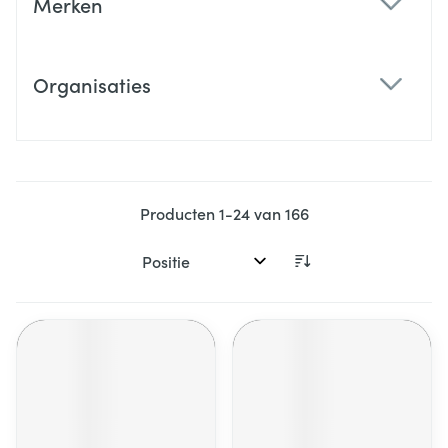
Merken
filter
Organisaties
filter
Producten
1
-
24
van
166
Sorteer op: