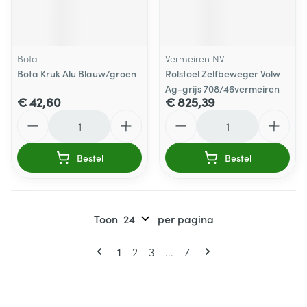
Bota
Vermeiren NV
Bota Kruk Alu Blauw/groen
Rolstoel Zelfbeweger Volw
Ag-grijs 708/46vermeiren
€ 42,60
€ 825,39
Aantal
Aantal
Bestel
Bestel
Toon
per pagina
Pagina's
U lees momenteel pagina
Pagina
Pagina
Pagina
1
2
3
...
7