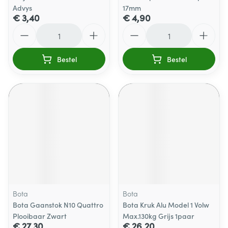
Advys
17mm
€ 3,40
€ 4,90
Aantal
Aantal
Bestel
Bestel
Bota
Bota
Bota Gaanstok N10 Quattro
Bota Kruk Alu Model 1 Volw
Plooibaar Zwart
Max.130kg Grijs 1paar
€ 27,30
€ 26,20