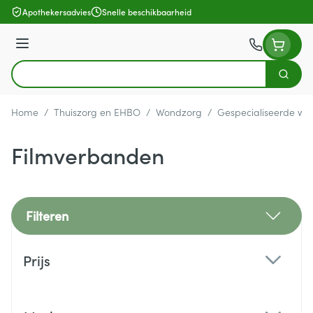
Ga naar de inhoud
Apothekersadvies
Snelle beschikbaarheid
Menu
Zoek
Product, merk, categorie...
Home
/
Thuiszorg en EHBO
/
Wondzorg
/
Gespecialiseerde wo
Filmverbanden
Filteren
Doorgaan naar productlijst
Prijs
filter