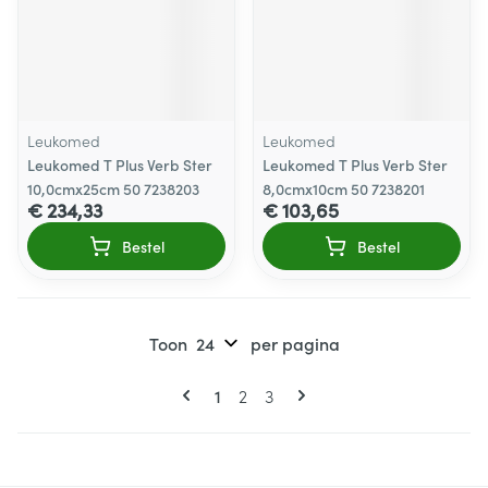
Leukomed
Leukomed
Leukomed T Plus Verb Ster
Leukomed T Plus Verb Ster
10,0cmx25cm 50 7238203
8,0cmx10cm 50 7238201
€ 234,33
€ 103,65
Bestel
Bestel
Toon
per pagina
Pagina's
U lees momenteel pagina
Pagina
Pagina
1
2
3