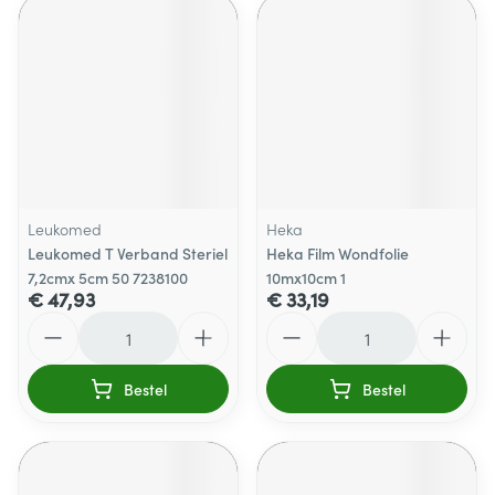
Leukomed
Heka
Leukomed T Verband Steriel
Heka Film Wondfolie
7,2cmx 5cm 50 7238100
10mx10cm 1
€ 47,93
€ 33,19
Aantal
Aantal
Bestel
Bestel