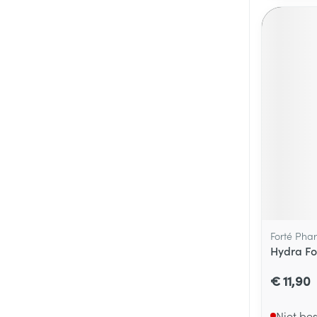
Forté Pha
Hydra Fo
€ 11,90
Niet be