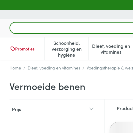
Ga naar de inhoud
Product, merk, categorie...
Schoonheid,
Dieet, voeding en
verzorging en
Promoties
Toon submenu voor Schoonheid
Toon subm
vitamines
hygiëne
Home
/
Dieet, voeding en vitamines
/
Voedingstherapie & welz
Vermoeide benen
Doorgaan naar productlijst
Produc
Prijs
filter