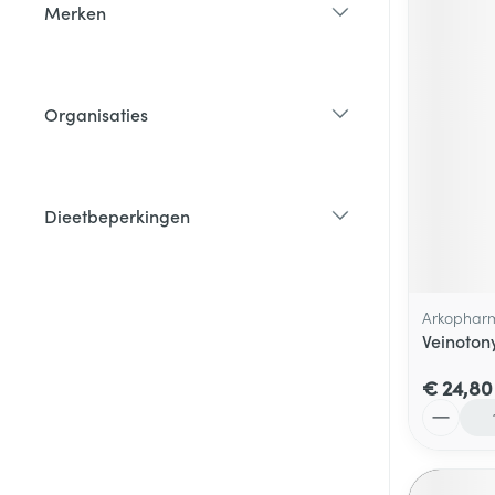
Merken
filter
Organisaties
filter
Dieetbeperkingen
filter
Arkophar
Veinoton
€ 24,80
Aantal