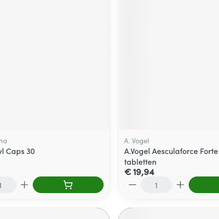
ma
A. Vogel
yl Caps 30
A.Vogel Aesculaforce Forte
tabletten
€ 19,94
Aantal