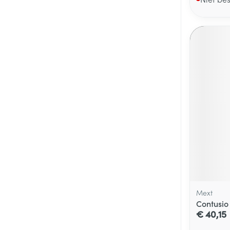
Mext
Contusio
€ 40,15