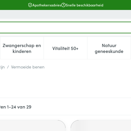
Apothekersadvies
Snelle beschikbaarheid
Zwangerschap en
Natuur
Vitaliteit 50+
, verzorging en hygiëne categorie
enu voor Dieet, voeding en vitamines categorie
Toon submenu voor Zwangerschap en kinderen cat
Toon submenu voor Vitaliteit 5
Toon subm
kinderen
geneeskunde
ijn
/
Vermoeide benen
ten
1
-
24
van
29