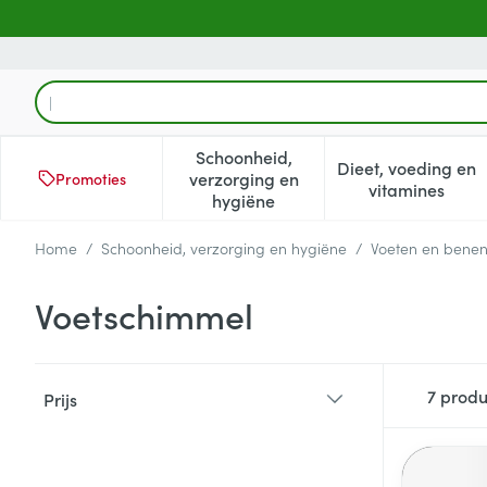
Ga naar de inhoud
Product, merk, categorie...
Schoonheid,
Dieet, voeding en
verzorging en
Promoties
Toon submenu voor Schoonheid
Toon subm
vitamines
hygiëne
Home
/
Schoonheid, verzorging en hygiëne
/
Voeten en bene
Voetschimmel
Doorgaan naar productlijst
7
produ
Prijs
filter