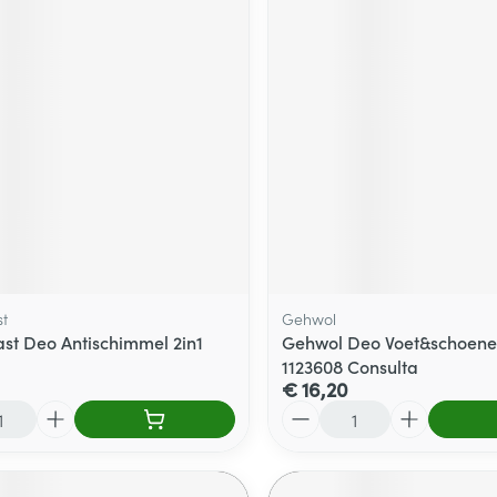
t
Gehwol
st Deo Antischimmel 2in1
Gehwol Deo Voet&schoene
1123608 Consulta
€ 16,20
Aantal