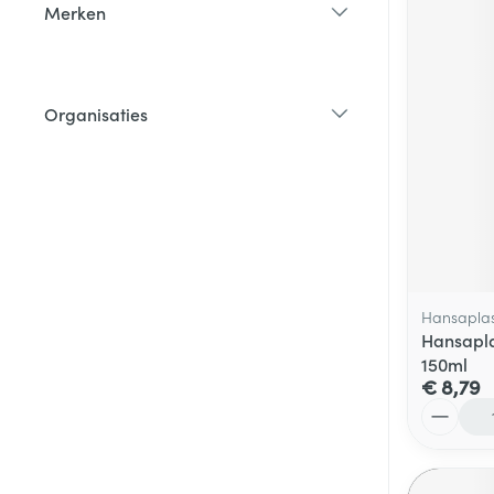
Merken
filter
Organisaties
filter
Hansaplas
Hansapla
150ml
€ 8,79
Aantal