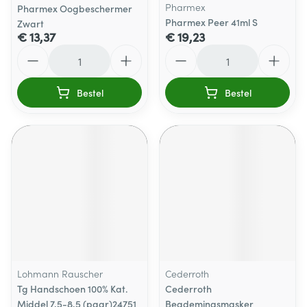
Pharmex
Pharmex Oogbeschermer
Pharmex Peer 41ml S
Zwart
€ 13,37
€ 19,23
Aantal
Aantal
Bestel
Bestel
Lohmann Rauscher
Cederroth
Tg Handschoen 100% Kat.
Cederroth
Middel 7,5-8,5 (paar)24751
Beademingsmasker