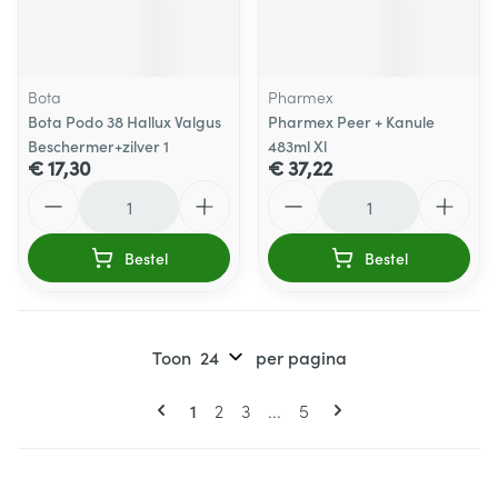
Bota
Pharmex
Bota Podo 38 Hallux Valgus
Pharmex Peer + Kanule
Beschermer+zilver 1
483ml Xl
€ 17,30
€ 37,22
Aantal
Aantal
Bestel
Bestel
Toon
per pagina
Pagina's
U lees momenteel pagina
Pagina
Pagina
Pagina
1
2
3
...
5