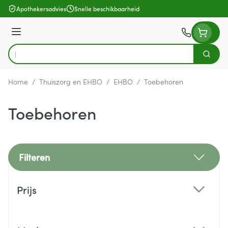
Ga naar de inhoud
Apothekersadvies
Snelle beschikbaarheid
Menu
Zoek
Product, merk, categorie...
Home
/
Thuiszorg en EHBO
/
EHBO
/
Toebehoren
Toebehoren
Filteren
Doorgaan naar productlijst
Prijs
filter