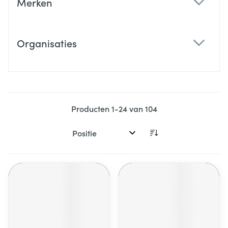
Merken
filter
Organisaties
filter
Producten
1
-
24
van
104
Sorteer op: