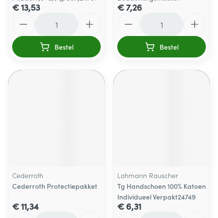
€ 13,53
€ 7,26
Aantal
Aantal
Bestel
Bestel
Cederroth
Lohmann Rauscher
Cederroth Protectiepakket
Tg Handschoen 100% Katoen
Individueel Verpakt24749
€ 11,34
€ 6,31
Aantal
Aantal