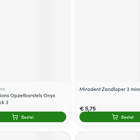
ons
Miradent Zandloper 2 min
ions Opzetborstels Onyx
ck 3
€ 5,75
Bestel
Bestel