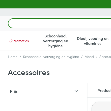
Ga naar de inhoud
Product, merk, categorie...
Schoonheid,
Dieet, voeding en
verzorging en
Promoties
Toon submenu voor Schoonheid
Toon subm
vitamines
hygiëne
Home
/
Schoonheid, verzorging en hygiëne
/
Mond
/
Accesso
Accessoires
Doorgaan naar productlijst
Produc
Prijs
filter