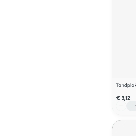
Tandplak
€ 3,12
Aantal