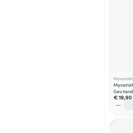
Myvariati
Myvariat
Gev.tand
€ 19,90
Aantal