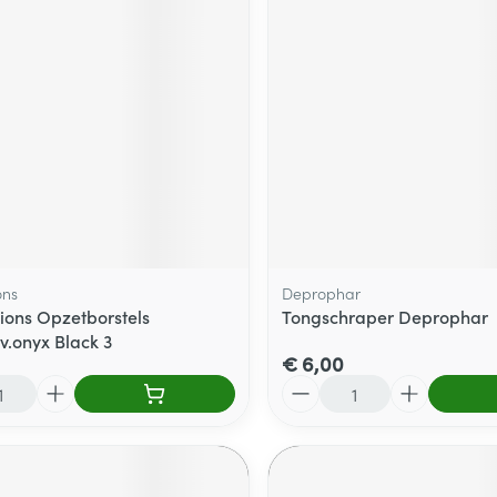
ons
Deprophar
ions Opzetborstels
Tongschraper Deprophar
v.onyx Black 3
€ 6,00
Aantal