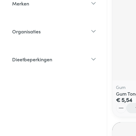
Merken
filter
Organisaties
filter
Dieetbeperkingen
filter
Gum
Gum Tong
€ 5,54
Aantal