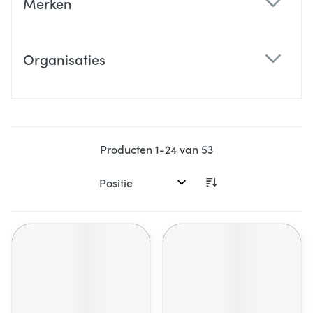
Merken
filter
Organisaties
filter
Producten
1
-
24
van
53
Sorteer op: