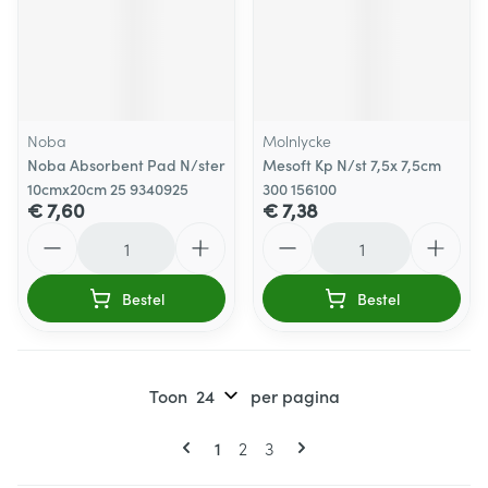
Noba
Molnlycke
Noba Absorbent Pad N/ster
Mesoft Kp N/st 7,5x 7,5cm
10cmx20cm 25 9340925
300 156100
€ 7,60
€ 7,38
Aantal
Aantal
Bestel
Bestel
Toon
per pagina
Pagina's
U lees momenteel pagina
Pagina
Pagina
1
2
3