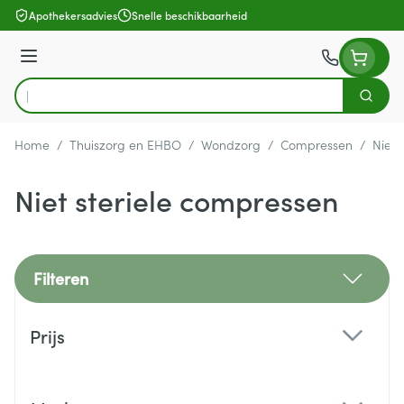
Ga naar de inhoud
Apothekersadvies
Snelle beschikbaarheid
Menu
Zoek
Product, merk, categorie...
Home
/
Thuiszorg en EHBO
/
Wondzorg
/
Compressen
/
Niet 
Niet steriele compressen
Filteren
Doorgaan naar productlijst
Prijs
filter