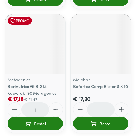
PROMO
Metagenics
Melphar
Barinutrics Vit B12 I.f.
Befortex Comp Blister 6 X 10
Kauwtabl 90 Metagenics
€ 17,18
€ 17,30
€ 21,47
Aantal
Aantal
Bestel
Bestel