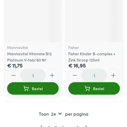
Mannavital
Fisher
Mannavital Vitamine B12
Fisher Kinder B-complex +
Platinum V-tabl 60 Nf
Zink Siroop 125ml
€ 11,75
€ 16,95
Aantal
Aantal
Bestel
Bestel
Toon
per pagina
Pagina's
U lees momenteel pagina