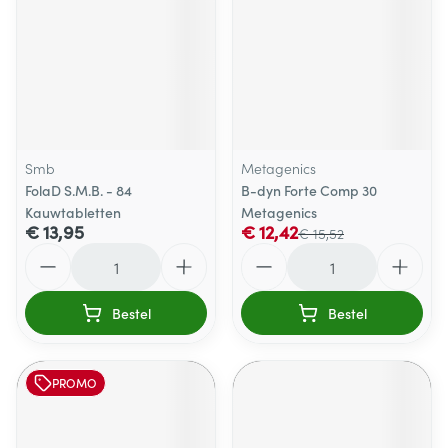
Smb
Metagenics
FolaD S.M.B. - 84
B-dyn Forte Comp 30
Kauwtabletten
Metagenics
€ 13,95
€ 12,42
€ 15,52
Aantal
Aantal
Bestel
Bestel
PROMO