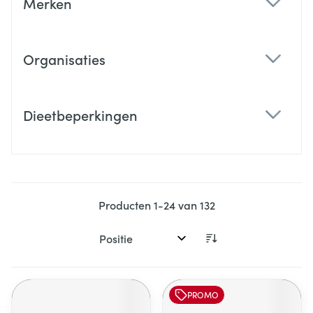
Merken
filter
Organisaties
filter
Dieetbeperkingen
filter
Producten
1
-
24
van
132
Sorteer op:
PROMO