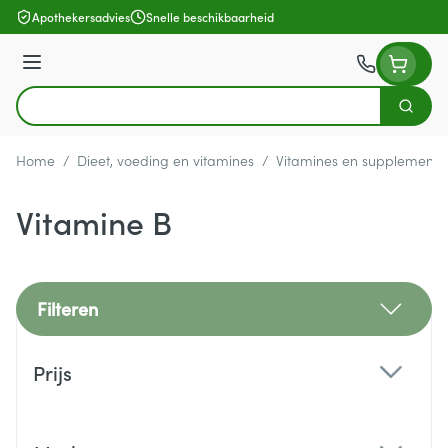
Ga naar de inhoud
Apothekersadvies
Snelle beschikbaarheid
Menu
Zoek
Product, merk, categorie...
Home
/
Dieet, voeding en vitamines
/
Vitamines en supplemente
Vitamine B
Filteren
Doorgaan naar productlijst
Prijs
filter