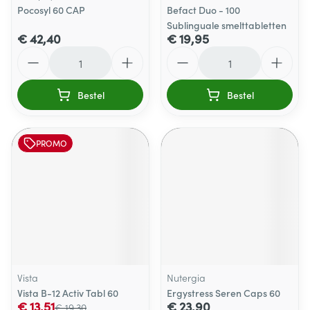
Pocosyl 60 CAP
Befact Duo - 100
Sublinguale smelttabletten
€ 42,40
€ 19,95
Aantal
Aantal
Bestel
Bestel
PROMO
Vista
Nutergia
Vista B-12 Activ Tabl 60
Ergystress Seren Caps 60
€ 13,51
€ 23,90
€ 19,30