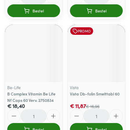
Bestel
Bestel
PROMO
Be-Life
Vista
B Complex Vitamin Be Life
Vista Db-folin Smelttabl 60
Nf Caps 60 Verv. 2750834
€ 18,40
€ 11,87
€ 16,96
Aantal
Aantal
Bestel
Bestel