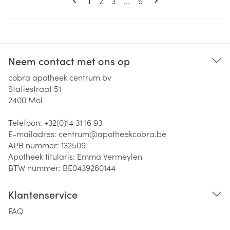
Pagina
Pagina
Pagina
1
2
3
...
6
Neem contact met ons op
cobra apotheek centrum bv
Statiestraat 51
2400
Mol
Telefoon:
+32(0)14 31 16 93
E-mailadres:
centrum@
apotheekcobra.be
APB nummer:
132509
Apotheek titularis:
Emma Vermeylen
BTW nummer:
BE0439260144
Klantenservice
FAQ