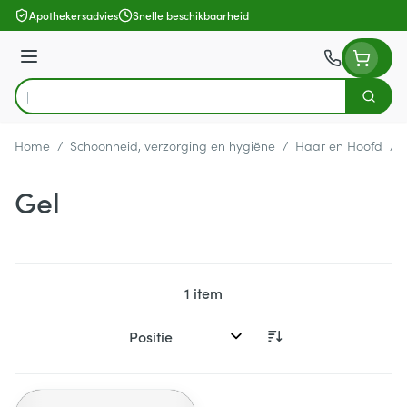
Ga naar de inhoud
Apothekersadvies
Snelle beschikbaarheid
Menu
Zoek
Product, merk, categorie...
Home
/
Schoonheid, verzorging en hygiëne
/
Haar en Hoofd
/
Gel
1
item
Sorteer op: