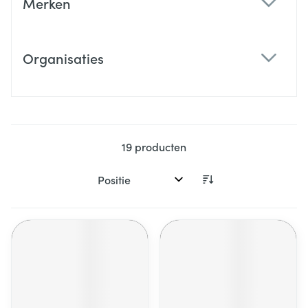
Merken
filter
Organisaties
filter
19
producten
Sorteer op: