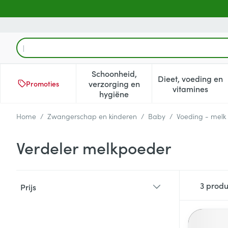
Ga naar de inhoud
Product, merk, categorie...
Schoonheid,
Dieet, voeding en
verzorging en
Promoties
Toon submenu voor Schoonheid
Toon subm
vitamines
hygiëne
Home
/
Zwangerschap en kinderen
/
Baby
/
Voeding - melk
Verdeler melkpoeder
Doorgaan naar productlijst
3
produ
Prijs
filter