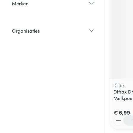
Merken
filter
Organisaties
filter
Difrax
Difrax D
Melkpoe
€ 6,99
Aantal