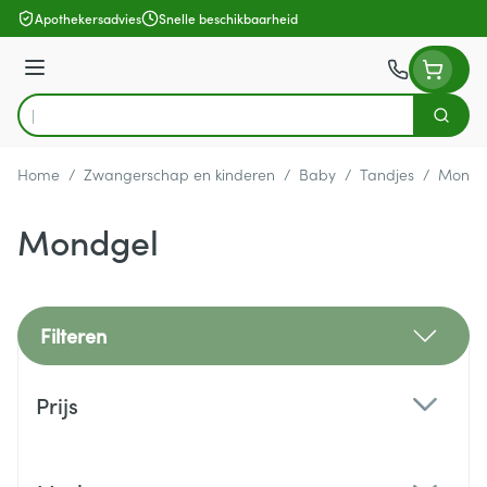
Ga naar de inhoud
Apothekersadvies
Snelle beschikbaarheid
Menu
Zoek
Product, merk, categorie...
Home
/
Zwangerschap en kinderen
/
Baby
/
Tandjes
/
Mondg
Mondgel
Filteren
Doorgaan naar productlijst
Prijs
filter