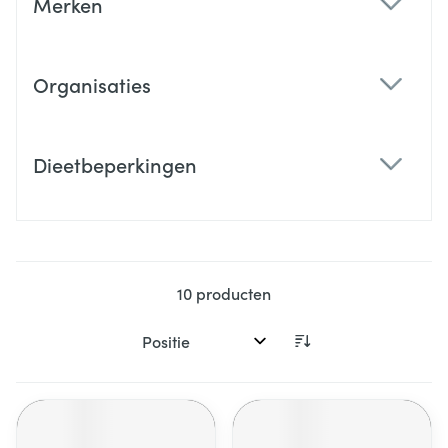
Merken
filter
Organisaties
filter
Dieetbeperkingen
filter
10
producten
Sorteer op: