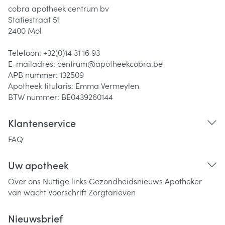
cobra apotheek centrum bv
Statiestraat 51
2400
Mol
Telefoon:
+32(0)14 31 16 93
E-mailadres:
centrum@
apotheekcobra.be
APB nummer:
132509
Apotheek titularis:
Emma Vermeylen
BTW nummer:
BE0439260144
Klantenservice
FAQ
Uw apotheek
Over ons
Nuttige links
Gezondheidsnieuws
Apotheker
van wacht
Voorschrift
Zorgtarieven
Nieuwsbrief