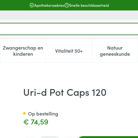
Apothekersadvies
Snelle beschikbaarheid
Zwangerschap en
Natuur
Vitaliteit 50+
, verzorging en hygiëne categorie
enu voor Dieet, voeding en vitamines categorie
Toon submenu voor Zwangerschap en kinderen cat
Toon submenu voor Vitaliteit 5
Toon subm
kinderen
geneeskunde
Uri-d Pot Caps 120
Op bestelling
€ 74,59