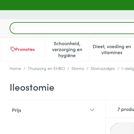
Ga naar de inhoud
Product, merk, categorie...
Schoonheid,
Dieet, voeding en
verzorging en
Promoties
Toon submenu voor Schoonheid
Toon subm
vitamines
hygiëne
Home
/
Thuiszorg en EHBO
/
Stoma
/
Stomazakjes
/
1-deli
Ileostomie
Doorgaan naar productlijst
7
produ
Prijs
filter