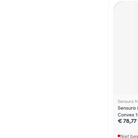
Sensura M
Sensura 
Convex 
€ 78,77
Niet be