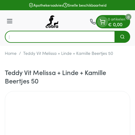
Dia 1 van 1
Ga naar de inhoud
Apothekersadvies
Snelle beschikbaarheid
0
0 artikelen
Menu
€ 0,00
Op z
Zoek
Product, merk, categorie...
Home
/
Teddy Vit Melissa + Linde + Kamille Beertjes 50
Teddy Vit Melissa + Linde + Kamille
Beertjes 50