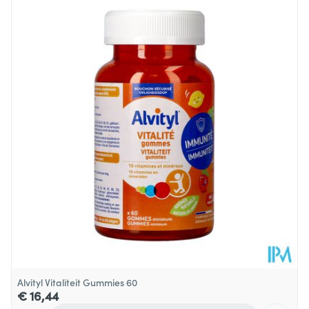
Lengte
69 mm
Diepte
88 mm
Dieetbeperkingen
Vegan
Kamertemperatuur (15°C -
Behoud
25°C)
Alvityl Vitaliteit Gummies 60
€ 16,44