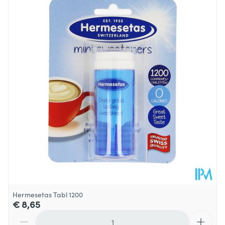
Diepte
22 mm
Behoud
Kamertemperatuur (15°C - 25°C)
Hermesetas Tabl 1200
€ 8,65
Aantal