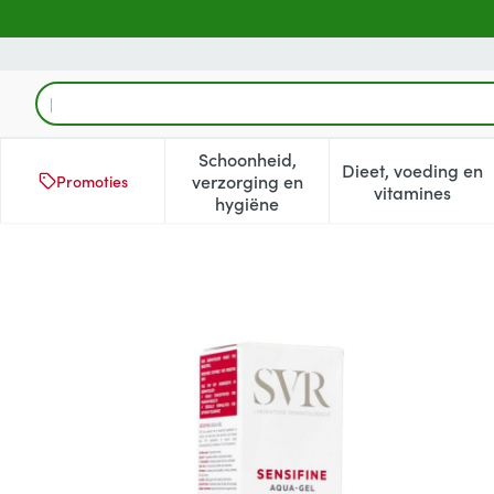
Ga naar de inhoud
Product, merk, categorie...
Schoonheid,
Dieet, voeding en
verzorging en
Promoties
Toon submenu voor Schoonheid
Toon subm
vitamines
hygiëne
Svr Sensifine Aqua Gel 40ml