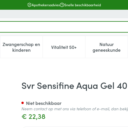
Apothekersadvies
Snelle beschikbaarheid
Zwangerschap en
Natuur
Vitaliteit 50+
, verzorging en hygiëne categorie
enu voor Dieet, voeding en vitamines categorie
Toon submenu voor Zwangerschap en kinderen cat
Toon submenu voor Vitaliteit 5
Toon subm
kinderen
geneeskunde
Svr Sensifine Aqua Gel 4
Niet beschikbaar
Neem contact op met ons via telefoon of e-mail, dan bek
€ 22,38