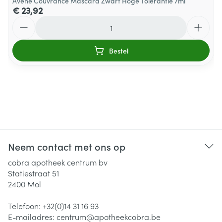
Avene Couvrance Mascara Zwart Hoge Tolerantie 7ml
€ 23,92
Aantal
Bestel
Neem contact met ons op
cobra apotheek centrum bv
Statiestraat 51
2400
Mol
Telefoon:
+32(0)14 31 16 93
E-mailadres:
centrum@
apotheekcobra.be