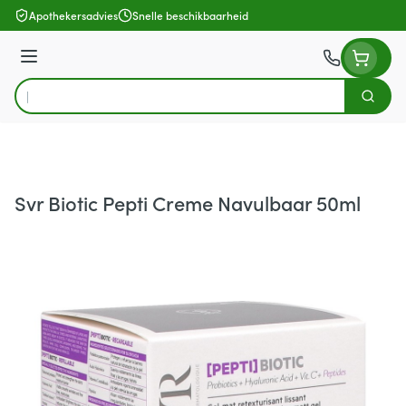
Ga naar de inhoud
Apothekersadvies
Snelle beschikbaarheid
Menu
Zoek
Product, merk, categorie...
Svr Biotic Pepti Creme Navulbaar 50ml