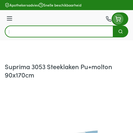
Ga naar de inhoud
Apothekersadvies
Snelle beschikbaarheid
Menu
Zoek
Product, merk, categorie...
Suprima 3053 Steeklaken Pu+molton
90x170cm