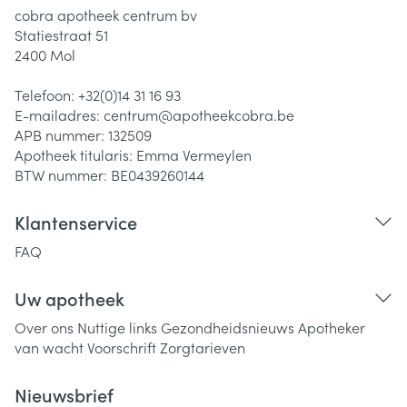
cobra apotheek centrum bv
Statiestraat 51
2400
Mol
Telefoon:
+32(0)14 31 16 93
E-mailadres:
centrum@
apotheekcobra.be
APB nummer:
132509
Apotheek titularis:
Emma Vermeylen
BTW nummer:
BE0439260144
Klantenservice
FAQ
Uw apotheek
Over ons
Nuttige links
Gezondheidsnieuws
Apotheker
van wacht
Voorschrift
Zorgtarieven
Nieuwsbrief