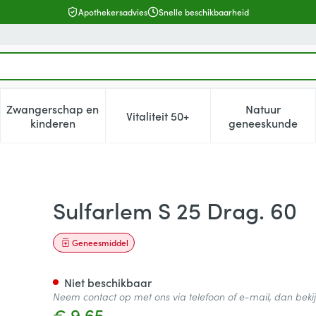
Apothekersadvies
Snelle beschikbaarheid
Zwangerschap en
Natuur
Vitaliteit 50+
, verzorging en hygiëne categorie
enu voor Dieet, voeding en vitamines categorie
Toon submenu voor Zwangerschap en kinderen cat
Toon submenu voor Vitaliteit 5
Toon subm
kinderen
geneeskunde
Sulfarlem S 25 Drag. 60
Geneesmiddel
Niet beschikbaar
Neem contact op met ons via telefoon of e-mail, dan bek
€ 9,65